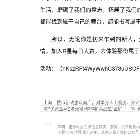
生活，磨砺了我们的意志，拓展了我们的
都能找到属于自己的舞台，都能书写属
所以，无论你是初来乍到的新人，
情，加入R星每日大赛，去体验那份属
活动：【
hKszRFt4WyWwhC373uUSCF
上海—楼市新政惠及面广，对单身人士购房、外环
潼?关黄金4亿港元撬动26吨“高品位”金矿
*S
声明：证券时报力求信息真实、准确，文章提及内
下载“证券时报”官方APP，或关注官方微信公众