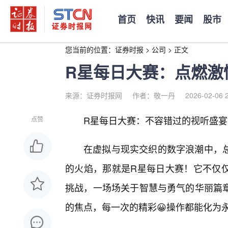
首页
快讯
要闻
股市
您当前的位置：
证券时报
>
公司
>
正文
R星每日大赛：点燃激
来源：证券时报网
作者：敬一丹
2026-02-06 
R星每日大赛：不容错过的视听盛
点赞
在虚拟与现实交织的数字浪潮中，
的火焰，那就是R星每日大赛！它不仅仅
挑战，一场场关于智慧与勇气的华丽篇
的焦点，每一次的精彩😀操作都能化为